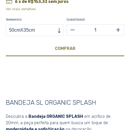
6
x de
R$153,33
sem juros
Ver mais detalhes
TAMANHOS
QUANTIDADE
MEIOS DE ENVIO
CALCULAR
Não sei meu CEP
BANDEJA SL ORGANIC SPLASH
Descubra a
Bandeja ORGANIC SPLASH
em acrílico de
20mm, a peça perfeita para quem busca um toque de
modernidade e sofisticação
na decoração.