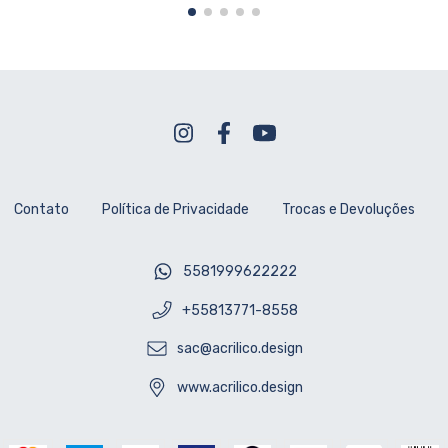
Contato
Política de Privacidade
Trocas e Devoluções
5581999622222
+55813771-8558
sac@acrilico.design
www.acrilico.design