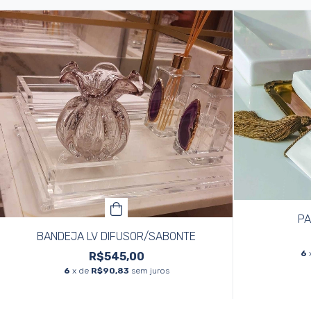
PA
BANDEJA LV DIFUSOR/SABONTE
6
R$545,00
6
x de
R$90,83
sem juros