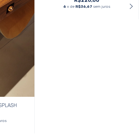
R$220,00
6
x de
R$36,67
sem juros
 SPLASH
uros