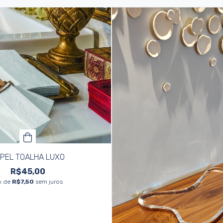
PEL TOALHA LUXO
R$45,00
x de
R$7,50
sem juros