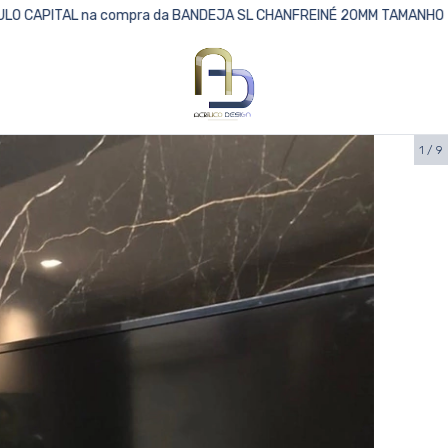
 na compra da BANDEJA SL CHANFREINÉ 20MM TAMANHO 70X40cm✨ A
1
/
9